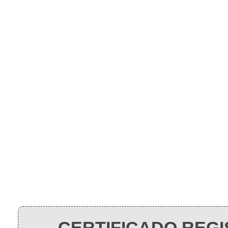
Instituto Gaio
PORTAL DO ALUNO – AVA
CERTIFICADO REGI