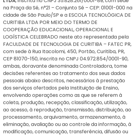
LTDA
, inscrita no CNPJ 35.828.261/0001-89, com sede
na Praça da Sé, n°21 – Conjunto Sé – CEP: 01001-000 na
cidade de São Paulo/SP e a ESCOLA TECNOLÓGICA DE
CURITIBA LTDA POR MEIO DO TERMO DE
COOPERAÇÃO EDUCACIONAL, OPERACIONAL E
LOGÍSTICA CELEBRADO neste ato representada pela
FACULDADE DE TECNOLOGIA DE CURITIBA – FATEC PR,
com sede à Rua Itacolomi, 450, Portão, Curitiba, PR,
CEP 81070-150, inscrita no CNPJ 04.972.854/0001-90,
ambas, doravante denominada Controladora, tome
decisões referentes ao tratamento dos seus dados
pessoais abaixo descritos, necessários à prestação
dos serviços ofertados pela Instituição de Ensino,
envolvendo operações como as que se referem à
coleta, produção, recepção, classificação, utilização,
ao acesso, à reprodução, transmissão, distribuição, ao
processamento, arquivamento, armazenamento, à
eliminação, avaliação ou ao controle da informação, à
modificação, comunicação, transferência, difusão ou