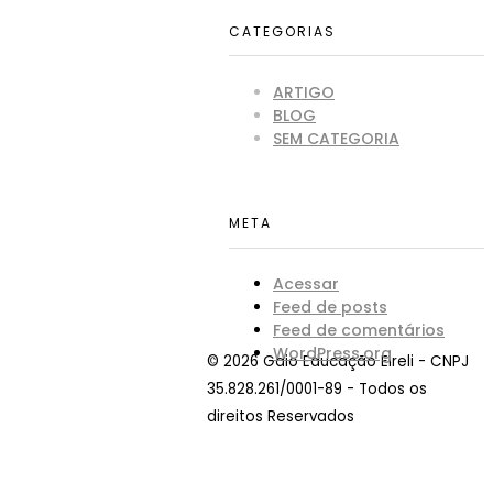
E
cursos
CATEGORIAS
de
graduação
ARTIGO
e
BLOG
pós-
SEM CATEGORIA
graduação
nas
modalidades
META
Presencial
e a
Acessar
Distância.
Feed de posts
Feed de comentários
WordPress.org
© 2026 Gaio Educação Eireli - CNPJ
35.828.261/0001-89 - Todos os
direitos Reservados