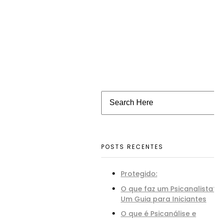
Você está pronto para aprender?
Faça sua Inscrição
Agora!
POSTS RECENTES
Protegido:
Fazer Inscrição
O que faz um Psicanalista?
Um Guia para Iniciantes
Links
Contato
Inscrever-
O que é Psicanálise e
Úteis
se