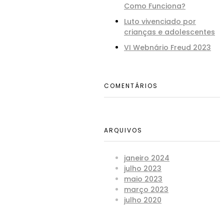
Como Funciona?
Luto vivenciado por
Somos
Fique
crianças e adolescentes
Praça
uma
atualiza
da Sé,
n° 21 –
VI Webnário Freud 2023
instituição
com
7º
Andar
de
conteúd
–
Conjunto
ensino
713 -
novidad
São
que
COMENTÁRIOS
Paulo -
e
SP -
oferece
CEP
ofertas
01001-
cursos
001
do
livres
Gaio.
ARQUIVOS
inscricao@gaioedu.com
e de
extensão
(11)
janeiro 2024
em
91986-
julho 2023
psicanálise,
1885
maio 2023
terapias
março 2023
integrativas,
julho 2020
profissionais.