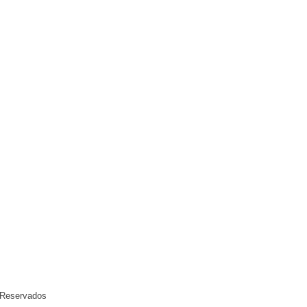
o - SP - CEP 01001-001
s Reservados