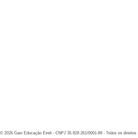
Contato
Praça da Sé, n° 21 – 7º Andar – Conjunto 713 - São Paul
inscricao@gaioedu.com.br
(11) 91986-1885
Inscrever-se
Fique atualizado com conteúdo, novidades e ofertas do Gaio.
© 2026 Gaio Educação Eireli - CNPJ 35.828.261/0001-89 - Todos os direito